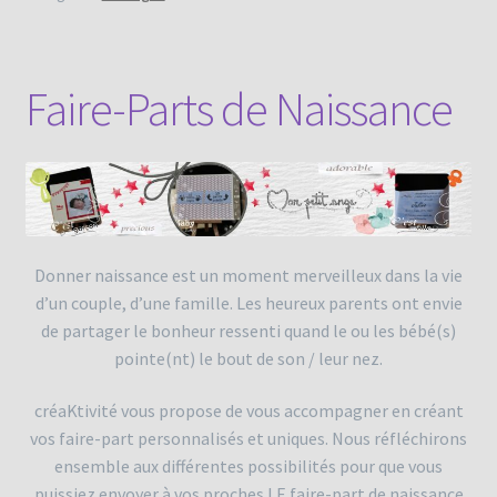
Le coin Récup’
Faire-Parts de Naissance
Mariage / Amour
Mon compte
Naissance
Donner naissance est un moment merveilleux dans la vie
Panier
d’un couple, d’une famille. Les heureux parents ont envie
de partager le bonheur ressenti quand le ou les bébé(s)
Qui suis-je ?
pointe(nt) le bout de son / leur nez.
Retraite
créaKtivité vous propose de vous accompagner en créant
vos faire-part personnalisés et uniques. Nous réfléchirons
Validation de la commande
ensemble aux différentes possibilités pour que vous
puissiez envoyer à vos proches LE faire-part de naissance