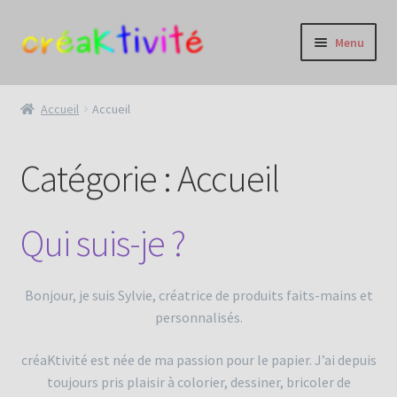
Aller
Aller
Menu
à
au
la
contenu
Accueil
navigation
Accueil
Accueil
Albums Photos
Catégorie :
Accueil
Anniversaire
Baptême / Communion
Qui suis-je ?
Cartes
Bonjour, je suis Sylvie, créatrice de produits faits-mains et
personnalisés.
CGV
créaKtivité est née de ma passion pour le papier. J’ai depuis
Condoléances
toujours pris plaisir à colorier, dessiner, bricoler de