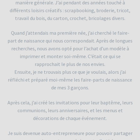
manière générale. J’ai pendant des années touché à
Contact
différents loisirs créatifs : scrapbooking, broderie, tricot,
travail du bois, du carton, crochet, bricolages divers.
Décoration Evénementielle
Quand j’attendais ma première née, j’ai cherché le faire-
Divers / Félicitations
part de naissance qui nous correspondait. Après de longues
recherches, nous avons opté pour l’achat d’un modèle à
Faire-Parts
imprimer et monter soi-même. C’était ce qui se
rapprochait le plus de nos envies.
Faire-Parts de Mariage
Ensuite, je ne trouvais plus ce que je voulais, alors j’ai
réfléchi et préparé moi-même les faire-parts de naissance
de mes 3 garçons.
Faire-Parts de Naissance
Après cela, j’ai créé les invitations pour leur baptême, leurs
Fête des Pères / Mères
communions, leurs anniversaires, et les menus et
décorations de chaque événement.
Fêtes de Fin d’Année
Je suis devenue auto-entrepreneure pour pouvoir partager
Formulaire de Contact