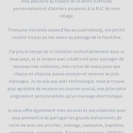
mes passions au travers de la vente d’articles
personnalisés et d’ateliers proposés à la MJC de mon
Le coin Récup’
village.
Mariage / Amour
Française installée aujourd’hui au Luxembourg, ma petite
société n’a pas pu me suivre au passage de la frontière.
Mon compte
J’ai pris le temps de m’installer confortablement dans ce
beau pays, et je reviens avec créaKtivité pour partager de
Naissance
nouveau mes créations, mes cartes de voeux pour que
chacun et chacune puisse envoyer et recevoir de jolis
Panier
messages. Je ne suis pas anti-technologie, mais je trouve
plus agréable de recevoir un courrier postal, une jolie carte
Qui suis-je ?
originale et personnalisée, qu’un message électronique.
Retraite
Je vous offre également mes services et ma créativité pour
vous permettre de partager les grands événements de
Validation de la commande
votre vie avec vos proches ; mariage, naissance, baptême,
communion, anniversaires. Ainsi nous pourrons réfléchir